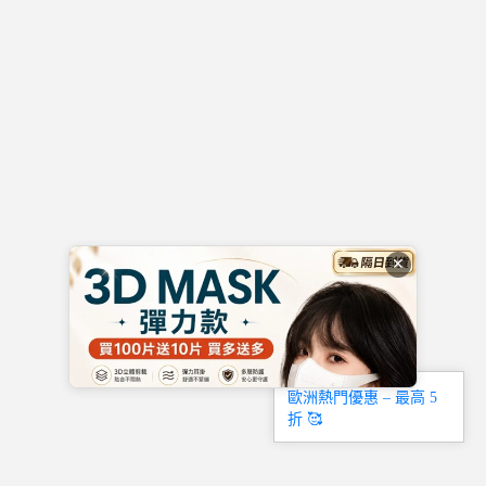
對她說：“老婆，我的都是你的，咱不離婚好不
好？”
✕
歐洲熱門優惠 – 最高 5
折 🥰