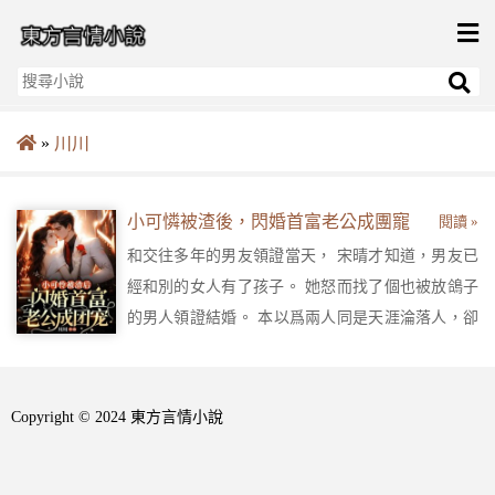
»
川川
小可憐被渣後，閃婚首富老公成團寵
閱讀 »
和交往多年的男友領證當天， 宋晴才知道，男友已
經和別的女人有了孩子。 她怒而找了個也被放鴿子
的男人領證結婚。 本以爲兩人同是天涯淪落人，卻
發現可憐的只有她一個！ 她搞不懂，那個她衝動結
婚的對象，不是欠債累累，房子車子都被抵押了的
失意人嗎？ 怎麼搖身一變，就成了韓氏集團繼承
Copyright © 2024 東方言情小說
人？ 而且所謂的欠債累累，真相是他們家資產太
多，連銀行都欠他們家錢？ 關鍵是，這個男人竟然