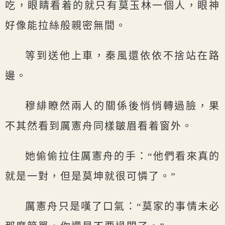
吃，眼睛看着的就只有莫玉林一個人，眼神
好像能拉絲般親密無間。
等到送他上車，秦風還依依不捨站在路
邊。
穆緋瞭然兩人的關係後悄悄轉過臉，果
不其然看到厲憲舟同樣皺眉看着窗外。
她偷偷拉住厲憲舟的手：“他們看來真的
就是一對，但是莫坤就很可憐了。”
厲憲舟只是嘆了口氣：“莫家的事情未必