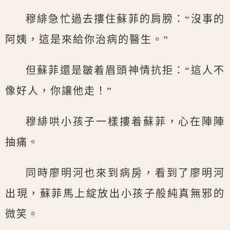
穆緋急忙過去摟住蘇菲的肩膀：“沒事的
阿姨，這是來給你治病的醫生。”
但蘇菲還是皺着眉頭神情抗拒：“這人不
像好人，你讓他走！”
穆緋哄小孩子一樣摟着蘇菲，心在陣陣
抽痛。
同時廖明河也來到病房，看到了廖明河
出現，蘇菲馬上綻放出小孩子般純真無邪的
微笑。