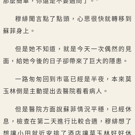
那麼簡單，你還是不要過問了。”
穆緋聞言點了點頭，心思很快就轉移到
蘇菲身上。
但是她不知道，就是今天一次偶然的見
面，給她今後的日子卻帶來了巨大的隱患。
一路匆匆回到市區已經是半夜，本來莫
玉林倒是主動提出去醫院看看病人。
但是醫院方面說蘇菲情況平穩，已經休
息，檢查在第二天進行比較合適，穆緋想了
想讓小田就近安排了酒店讓莫玉林好好休