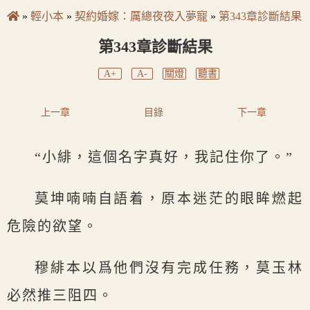
»
輕小本
»
契約婚嫁：厲總夜夜入夢寵
»
第343章診斷結果
第343章診斷結果
A+
A-
關燈
聽書
上一章
目錄
下一章
“小緋，這個名字真好，我記住你了。”
莫坤喃喃自語着，原本迷茫的眼眸燃起
危險的欲望。
穆緋本以爲他們沒有完成任務，莫玉林
必然推三阻四。