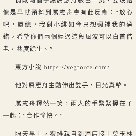
情敵兩個字讓厲憲舟臉色一沉，姜珉鋯
像是早就預料到厲憲舟會有此反應：“放心
吧，厲總，我對小緋如今只想彌補我的過
錯，希望你們兩個經過這段風波可以白首偕
老，共度餘生。”
東方小說 https://vegforce.com/
他對厲憲舟主動伸出雙手，目光真摯。
厲憲舟釋然一笑，兩人的手緊緊握在了
一起：“合作愉快。”
隔天早上，穆緋親自到酒店接上莫玉林