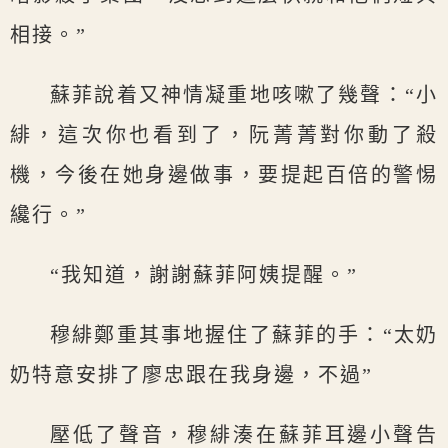
相接。”
蘇菲說着又神情凝重地咳嗽了幾聲：“小
緋，這次你也看到了，阮菁菁對你動了殺
機，今後在她身邊做事，要提起百倍的警惕
纔行。”
“我知道，謝謝蘇菲阿姨提醒。”
穆緋鄭重其事地握住了蘇菲的手：“太奶
奶特意安排了廖忠跟在我身邊，不過”
壓低了聲音，穆緋湊在蘇菲耳邊小聲告