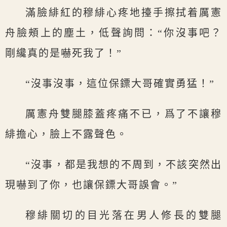
滿臉緋紅的穆緋心疼地擡手擦拭着厲憲
舟臉頰上的塵土，低聲詢問：“你沒事吧？
剛纔真的是嚇死我了！”
“沒事沒事，這位保鏢大哥確實勇猛！”
厲憲舟雙腿膝蓋疼痛不已，爲了不讓穆
緋擔心，臉上不露聲色。
“沒事，都是我想的不周到，不該突然出
現嚇到了你，也讓保鏢大哥誤會。”
穆緋關切的目光落在男人修長的雙腿