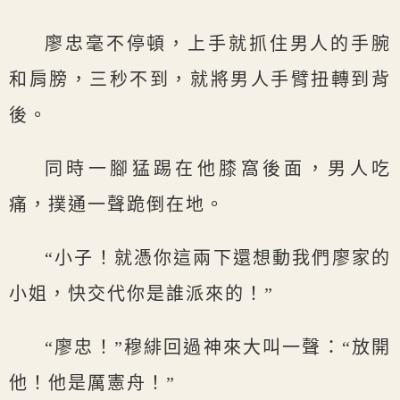
廖忠毫不停頓，上手就抓住男人的手腕
和肩膀，三秒不到，就將男人手臂扭轉到背
後。
同時一腳猛踢在他膝窩後面，男人吃
痛，撲通一聲跪倒在地。
“小子！就憑你這兩下還想動我們廖家的
小姐，快交代你是誰派來的！”
“廖忠！”穆緋回過神來大叫一聲：“放開
他！他是厲憲舟！”