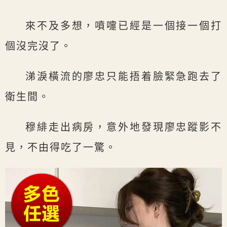
來不及多想，噴嚏已經是一個接一個打
個沒完沒了。
涕淚橫流的廖忠只能捂着臉緊急跑去了
衛生間。
穆緋走出病房，意外地發現廖忠蹤影不
見，不由得吃了一驚。