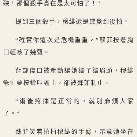
殃！那個殺手實在是太可怕了！”
提到三個殺手，穆緋還是感覺到後怕。
“確實你這次是危機重重。”蘇菲按着胸
口輕咳了幾聲。
背部傷口被牽動讓她皺了皺眉頭，穆緋
急忙要按鈴叫護士，卻被蘇菲制止。
“術後疼痛是正常的，就別麻煩人家
了。”
蘇菲笑着拍拍穆緋的手臂，示意她坐在