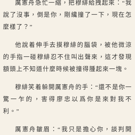
厲憲舟急忙一縮，把穆緋給拽起來：“我
說了沒事，倒是你，剛纔撞了一下，現在怎
麼樣了？”
他說着伸手去摸穆緋的腦袋，被他微涼
的手指一碰穆緋忍不住叫出聲來，這才發現
額頭上不知道什麼時候被撞得腫起來一塊。
穆緋笑着躲開厲憲舟的手：“還不是你一
驚一乍的，害得廖忠以爲你是來對我不
利。”
厲憲舟皺眉：“我只是擔心你，談判開