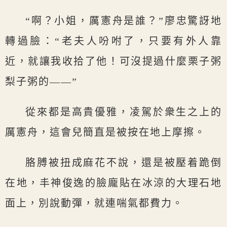
“啊？小姐，厲憲舟是誰？”廖忠驚訝地
轉過臉：“老夫人吩咐了，只要有外人靠
近，就讓我收拾了他！可沒提過什麼栗子粥
梨子粥的——”
從來都是高貴優雅，凌駕於衆生之上的
厲憲舟，這會兒簡直是被按在地上摩擦。
胳膊被扭成麻花不說，還是被壓着跪倒
在地，丰神俊逸的臉龐貼在冰涼的大理石地
面上，別說動彈，就連喘氣都費力。