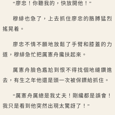
“廖忠！你聽我的，快放開他！”
穆緋也急了，上去抓住廖忠的胳膊猛烈
搖晃着。
廖忠不情不願地放鬆了手臂和膝蓋的力
道，穆緋急忙把厲憲舟攙扶起來。
厲憲舟臉色尷尬到恨不得找個地縫鑽進
去，有生之年他還是頭一次被保鏢給抓住。
“厲憲舟厲總是我丈夫！剛纔都是誤會！
我只是看到他突然出現太驚訝了！”