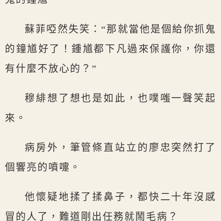
蘇菲啞然失笑：“那就當他是個給你抓鬼
的鐘馗好了！鍾馗都下凡過來保護你，你還
有什麼不放心的？”
穆緋想了想也是如此，也噗嗤一聲笑起
來。
病房外，筆管條直站立的廖忠突然打了
個響亮的噴嚏。
他懷疑地揉了揉鼻子，都快二十年沒感
冒的人了，難道剛出任務就鬧毛病？