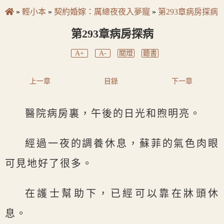
»
輕小本
»
契約婚嫁：厲總夜夜入夢寵
»
第293章病房探病
第293章病房探病
A+
A-
關燈
聽書
上一章
目錄
下一章
醫院病房裏，午後的日光和煦明亮。
經過一夜的調養休息，蘇菲的氣色肉眼
可見地好了很多。
在護士幫助下，已經可以靠在牀頭休
息。