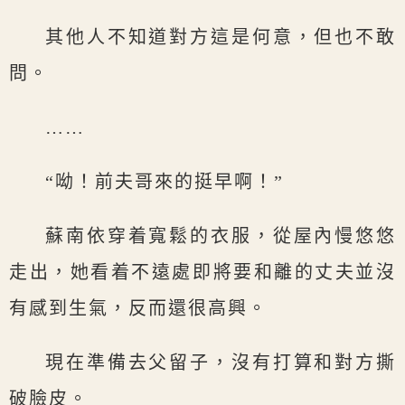
其他人不知道對方這是何意，但也不敢
問。
……
“呦！前夫哥來的挺早啊！”
蘇南依穿着寬鬆的衣服，從屋內慢悠悠
走出，她看着不遠處即將要和離的丈夫並沒
有感到生氣，反而還很高興。
現在準備去父留子，沒有打算和對方撕
破臉皮。