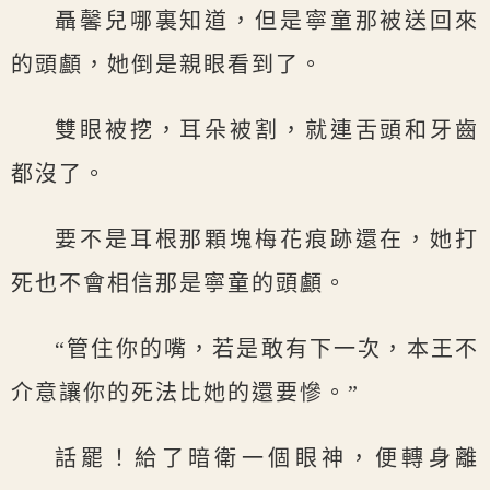
聶馨兒哪裏知道，但是寧童那被送回來
的頭顱，她倒是親眼看到了。
雙眼被挖，耳朵被割，就連舌頭和牙齒
都沒了。
要不是耳根那顆塊梅花痕跡還在，她打
死也不會相信那是寧童的頭顱。
“管住你的嘴，若是敢有下一次，本王不
介意讓你的死法比她的還要慘。”
話罷！給了暗衛一個眼神，便轉身離