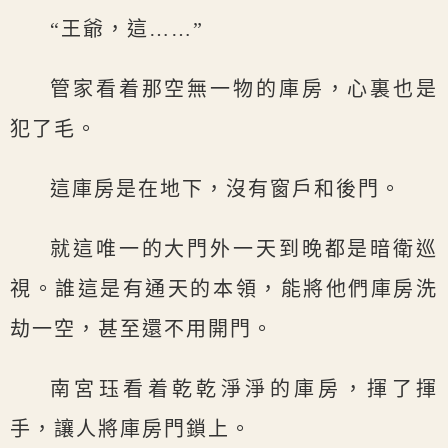
“王爺，這……”
管家看着那空無一物的庫房，心裏也是
犯了毛。
這庫房是在地下，沒有窗戶和後門。
就這唯一的大門外一天到晚都是暗衛巡
視。誰這是有通天的本領，能將他們庫房洗
劫一空，甚至還不用開門。
南宮珏看着乾乾淨淨的庫房，揮了揮
手，讓人將庫房門鎖上。